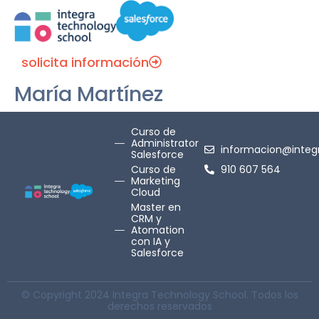
solicita información
María Martínez
Curso de
Administrator
informacion@integr
Salesforce
Curso de
910 607 564
Marketing
Cloud
Master en
CRM y
Atomation
con IA y
Salesforce
© Copyright 2024 Integra Technology School. Todos los
derechos reservados